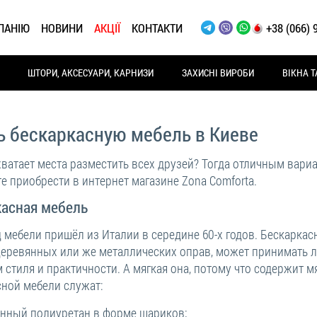
ПАНІЮ
НОВИНИ
АКЦІЇ
КОНТАКТИ
+38 (066) 
ШТОРИ, АКСЕСУАРИ, КАРНИЗИ
ЗАХИСНІ ВИРОБИ
ВІКНА Т
ь бескаркасную мебель в Киеве
хватает места разместить всех друзей? Тогда отличным вари
е приобрести в интернет магазине Zona Comforta.
касная мебель
 мебели пришёл из Италии в середине 60-х годов. Бескаркасн
деревянных или же металлических оправ, может принимать 
 стиля и практичности. А мягкая она, потому что содержит 
сной мебели служат:
нный полиуретан в форме шариков;