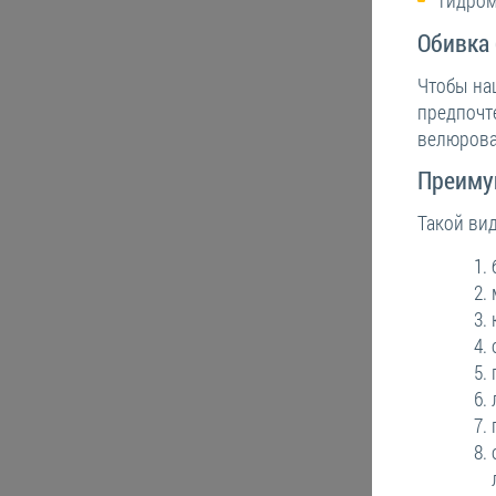
гидром
Обивка
Чтобы наш
предпочте
велюрова
Преиму
Такой ви