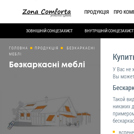
ПРОДУКЦІЯ
ПРО КОМ
ЗОВНІШНІЙ СОНЦЕЗАХИСТ
ВНУТРІШНІЙ СОНЦЕЗАХИСТ
ГОЛОВНА
ПРОДУКЦІЯ
БЕЗКАРКАСНІ
МЕБЛІ
Купит
Безкаркасні меблі
У Вас не 
Вы может
Бескар
Такой вид
никаких 
примером
бескарка
вспене