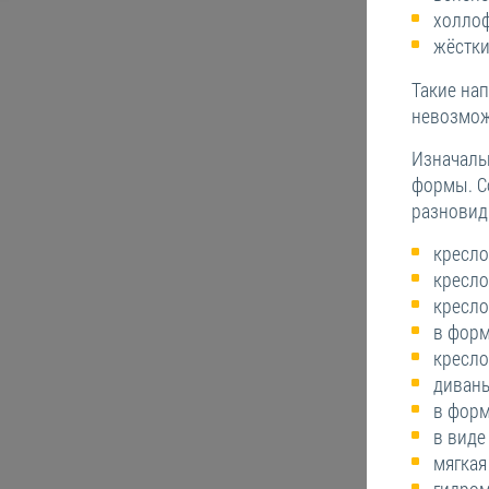
холлоф
жёстки
Такие на
невозмож
Изначаль
формы. С
разновид
кресло
кресло
кресло
в фор
кресло
диваны
в форм
в виде
мягкая