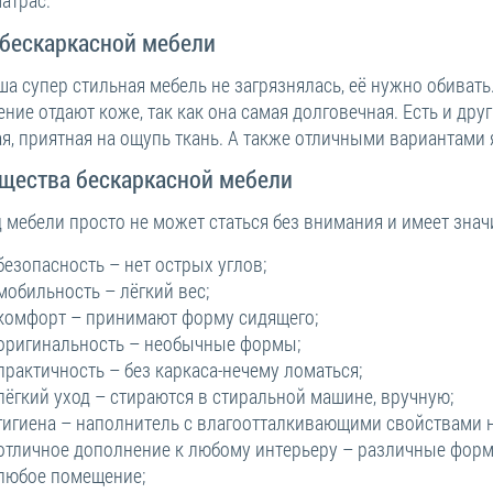
атрас.
 бескаркасной мебели
а супер стильная мебель не загрязнялась, её нужно обиват
ние отдают коже, так как она самая долговечная. Есть и дру
я, приятная на ощупь ткань. А также отличными вариантами
щества бескаркасной мебели
д мебели просто не может статься без внимания и имеет зна
безопасность – нет острых углов;
мобильность – лёгкий вес;
комфорт – принимают форму сидящего;
оригинальность – необычные формы;
практичность – без каркаса-нечему ломаться;
лёгкий уход – стираются в стиральной машине, вручную;
гигиена – наполнитель с влагоотталкивающими свойствами не
отличное дополнение к любому интерьеру – различные форм
любое помещение;