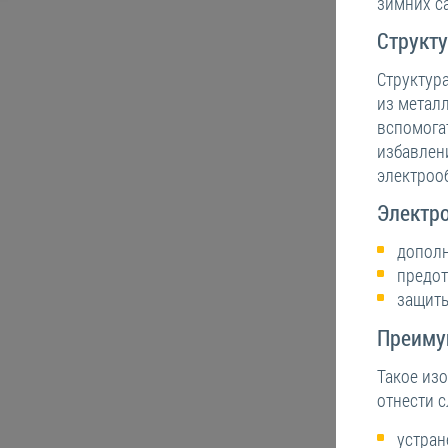
зимних с
Структу
Структур
из металл
вспомогат
избавлен
электроо
Электр
дополн
предот
защиты
Преиму
Такое из
отнести 
устран