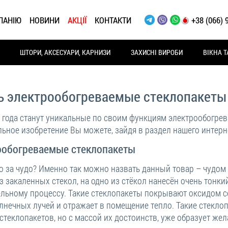
ПАНІЮ
НОВИНИ
АКЦІЇ
КОНТАКТИ
+38 (066) 
ШТОРИ, АКСЕСУАРИ, КАРНИЗИ
ЗАХИСНІ ВИРОБИ
ВІКНА Т
ь электрообогреваемые стеклопакеты
 года станут уникальные по своим функциям электрообогрев
ьное изобретение Вы можете, зайдя в раздел нашего интерне
ообогреваемые стеклопакеты
то за чудо? Именно так можно назвать данный товар – чудом
з закаленных стекол, на одно из стёкол нанесён очень тонк
ельному процессу. Такие стеклопакеты покрывают оксидом с
лнечных лучей и отражает в помещение тепло. Такие стекло
стеклопакетов, но с массой их достоинств, уже образует же