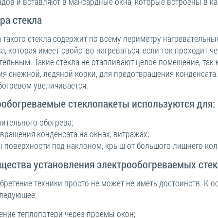
адов и вставляют в мансардные окна, которые встроены в к
ра стекла
а такого стекла содержит по всему периметру нагревательн
а, которая имеет свойство нагреваться, если ток проходит ч
ельным. Такие стёкла не отапливают целое помещение, так 
ия снежной, ледяной корки, для предотвращения конденсата.
богревом увеличивается.
ообогреваемые стеклопакеты используются для:
ительного обогрева;
вращения конденсата на окнах, витражах;
 поверхности под наклоном, крыш от большого лишнего коли
щества установления электрообогреваемых стек
обретение техники просто не может не иметь достоинств. К 
следующее:
ение теплопотери через проёмы окон;