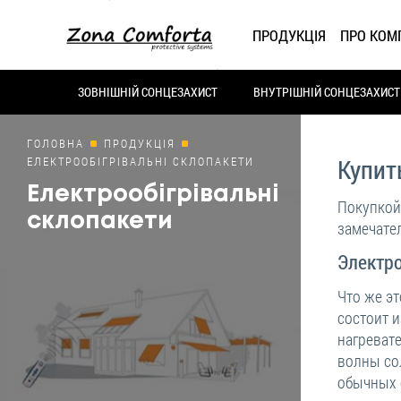
ПРОДУКЦІЯ
ПРО КОМ
ЗОВНІШНІЙ СОНЦЕЗАХИСТ
ВНУТРІШНІЙ СОНЦЕЗАХИСТ
ГОЛОВНА
ПРОДУКЦІЯ
ЕЛЕКТРООБІГРІВАЛЬНІ СКЛОПАКЕТИ
Купит
Електрообігрівальні
Покупкой
склопакети
замечател
Электр
Что же э
состоит и
нагреват
волны со
обычных 