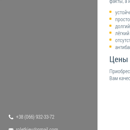
факты, а 
устойч
просто
долгий
лёгкий
отсутс
антиба
Цены 
Приобрес
Вам каче
+38 (066) 932-33-72
roletkiev@gmail.com