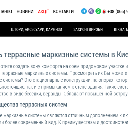
ПАНІЮ
НОВИНИ
АКЦІЇ
КОНТАКТИ
+38 (066) 
ШТОРИ, АКСЕСУАРИ, КАРНИЗИ
ЗАХИСНІ ВИРОБИ
ВІКНА Т
ь террасные маркизные системы в Ки
хотите создать зону комфорта на соем придомовом участке и
 террасные маркизные системы. Просмотреть их Вы можете в
е системы? Это стационарные конструкции, на опорах, кото
ьностоящие, так и с примыканием к стене здания. Такие си
ство в виде беседки, веранды. Обладают повышенной ветро
щества террасных систем
е маркизные системы являются отличным дополнением к л
ии более современный вид. К преимуществам и достоинств