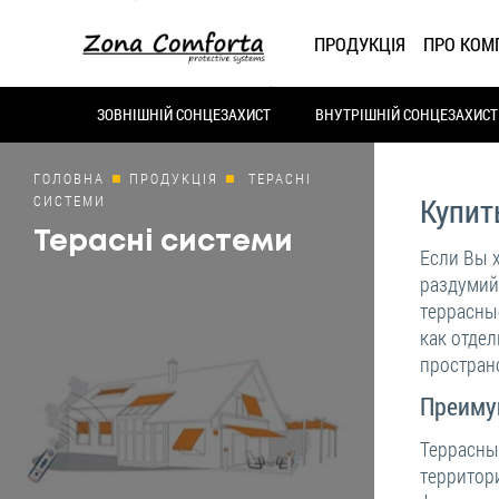
ПРОДУКЦІЯ
ПРО КОМ
ЗОВНІШНІЙ СОНЦЕЗАХИСТ
ВНУТРІШНІЙ СОНЦЕЗАХИСТ
ГОЛОВНА
ПРОДУКЦІЯ
ТЕРАСНІ
СИСТЕМИ
Купит
Терасні системи
Если Вы 
раздумий
террасны
как отдел
простран
Преиму
Террасны
территор