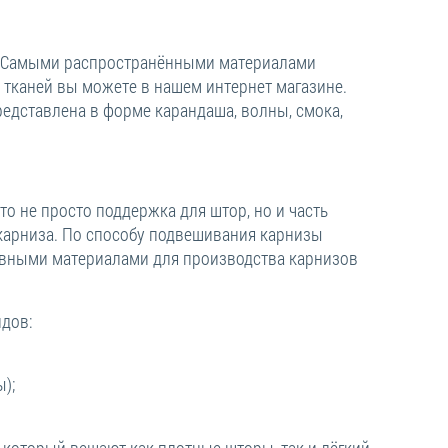
ы. Самыми распространёнными материалами
х тканей вы можете в нашем интернет магазине.
редставлена в форме карандаша, волны, смока,
о не просто поддержка для штор, но и часть
 карниза. По способу подвешивания карнизы
новными материалами для производства карнизов
идов:
);
который вешают как плотные шторы, так и лёгкий