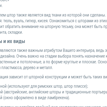
и.
лем штор также является вид ткани из которой они сделан
: тюль, вуаль, гипюр, кисея. Ознакомиться с шторами из эти
оит обратить внимание на шторную тесьму, она может быть п
анта, складки.
ы и их виды
являются также важным атрибутом Вашего интерьера, ведь эт
 дизайна. Очень важно на стадии выбора понять назначение
астенные и потолочные, а по форме круглые и плоскае. Ос
 пластмасса, дерево и металл.
ация зависит от шторной конструкции и может быть таких в
ной (используют для римских штор, штор плиссе);
й (австрийские, английские шторы и традиционные портьеры
й (окно оформлено в виде ламбрекена).
пулярным остаётся двойной вид комплектации карнизов, на 