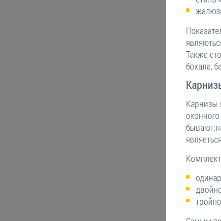
жалюз
Показате
являються
Также ст
бокала, б
Карниз
Карнизы 
оконного
бывают:н
являеться
Комплект
одинар
двойно
тройно
Самым по