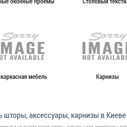
ные оконные проёмы
Столовый тексти
скаркасная мебель
Карнизы
ь шторы, аксессуары, карнизы в Киеве
ремонт и не знаете какие шторы, карнизы или аксессуары ку