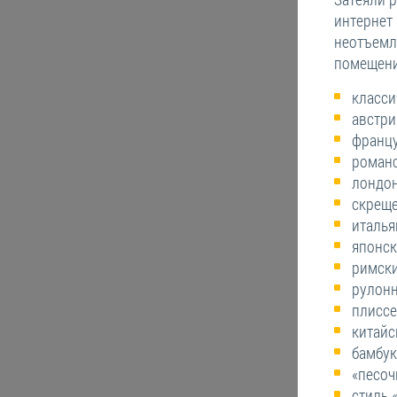
интернет
неотъемл
помещени
класси
австри
францу
романс
лондон
скрещ
италья
японск
римски
рулон
плиссе
китайс
бамбу
«песоч
стиль 