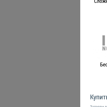
Слож
Бе
Купит
Затеяли 