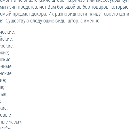
 магазин представляет Вам большой выбор товаров, которые
емый предмет декора. Их разновидности найдут своего цени
я. Существую следующие виды штор, а именно:
ческие;
йские;
зские;
кие;
ские;
енные;
нские;
ие;
е;
ные;
;
кие;
ковые
ные часы»;
«Cafe»