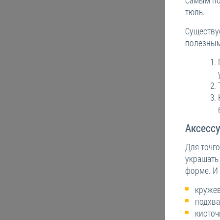
тюль.
Существуе
полезным
Аксесс
Для точг
украшать
форме. И 
кружев
подхва
кисточ