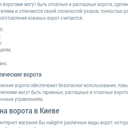
 воротами могут быть откатные и распашные ворота, сделанн
тилями и отличаются своей сложностей узоров, тонкостью р
изготовления кованых ворот считаются:
о;
;
;
цизм;
анс.
тические ворота
ческие ворота обеспечвают безопасное использование, пов
ческими могут быть гаражные, распашные и откатные ворот
онным управлением.
на ворота в Киеве
интернет магазине Вы найдёте различные виды ворот, котор