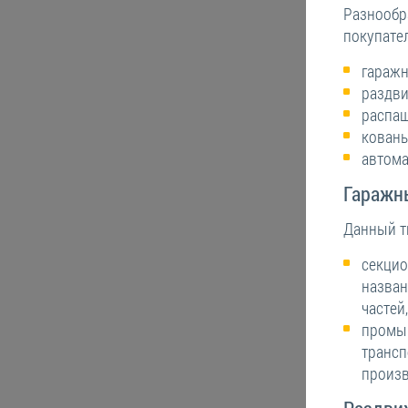
Разнообра
покупате
гаражн
раздви
распаш
кованы
автома
Гаражн
Данный т
секцио
назван
частей
промыш
трансп
произв