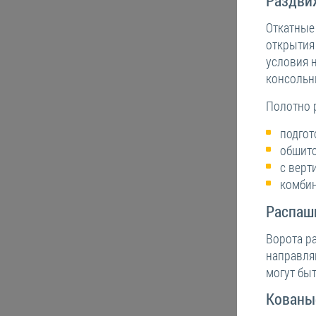
Раздви
Откатные 
открытия 
условия 
консольн
Полотно 
подгот
обшито
с верт
комби
Распаш
Ворота р
направля
могут бы
Кованы