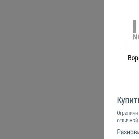
Вор
Купит
Ограничи
отличной
Разнов