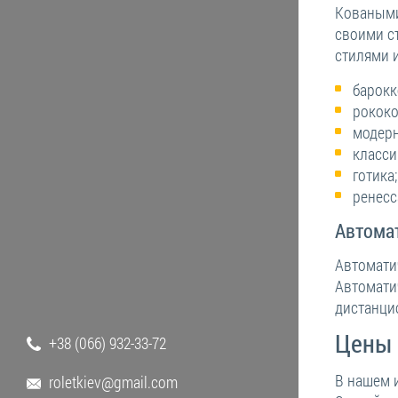
Коваными
своими с
стилями 
барокк
рококо
модерн
класси
готика;
ренесс
Автома
Автомати
Автомати
дистанци
Цены 
+38 (066) 932-33-72
В нашем 
roletkiev@gmail.com