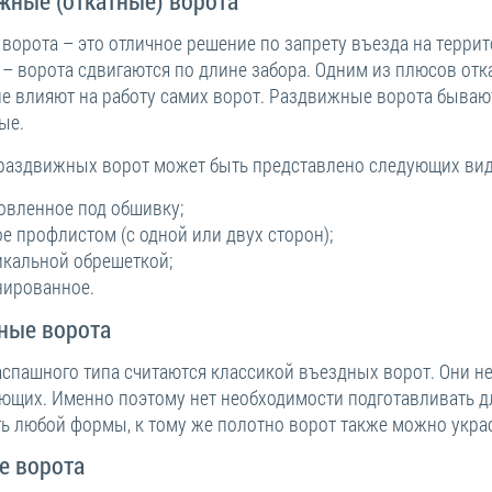
жные (откатные) ворота
ворота – это отличное решение по запрету въезда на террит
– ворота сдвигаются по длине забора. Одним из плюсов отка
не влияют на работу самих ворот. Раздвижные ворота бывают
ые.
раздвижных ворот может быть представлено следующих вид
овленное под обшивку;
е профлистом (с одной или двух сторон);
икальной обрешеткой;
нированное.
ные ворота
аспашного типа считаются классикой въездных ворот. Они не
ющих. Именно поэтому нет необходимости подготавливать д
ть любой формы, к тому же полотно ворот также можно укр
е ворота