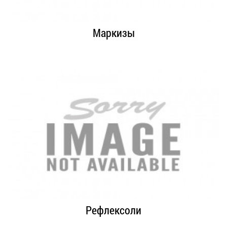
Маркизы
Рефлексоли